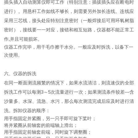
插头插入自动测算仪即可工作（特别注意：插拔插头应在断电时
进行）。用悬杆工作如线不够长，则需要另外加长连线。连线应
采用三芯线，接头处应特别注意密封（一般焊接后可用环氧树脂
密封），接线要一一对应，接错和相互短路，仪器都不能正常工
作,并且可能损坏。
仪器工作完毕，用干毛巾擦干水分。一般应及时拆洗，以备下一
次使用。
六、仪器的拆洗
在同一断面测流频繁的情况下，如果水流清洁，则流速仪的全部
拆洗工作可以每测3～5次流量进行一次；如果测流条件较差—含
沙量多、水深、流急、水污，那么每次测流完成后应及时进行清
洗。拆卸仪器的顺序：
用手指固定并紧圈，另一只手即可旋下桨叶；
将并紧圈从前轴套的前端轴上滑出；
用手指固定前轴套前端，同时旋下调整圈；