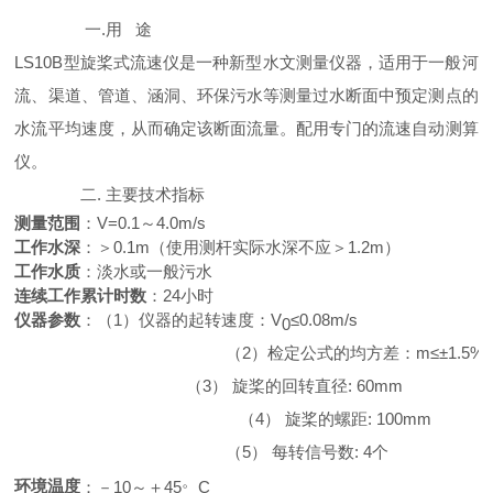
一.用
途
LS10B
型旋桨式流速仪是一种新型水文测量仪器，适用于一般河
流、渠道、管道、涵洞、环保污水等测量过水断面中预定测点的
水流平均速度，从而确定该断面流量。配用专门的流速自动测算
仪。
二. 主要技术指标
测量范围
：V=0.1～4.0m/s
工作水深
：＞0.1m（使用测杆实际水深不应＞1.2m）
工作水质
：淡水或一般污水
连续工作累计时数
：24小时
仪器参数
：（1）仪器的起转速度：V
≤0.08
m
/
s
0
（
2
）检定公式的均方差：m≤±1.5%
（3） 旋桨的回转直径: 60mm
（4） 旋桨的螺距: 100mm
（5） 每转信号数: 4个
。
环境温度
：－10～＋45
C