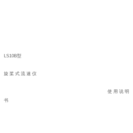
LS10B
型
旋 桨 式 流 速 仪
使 用
说 明
书