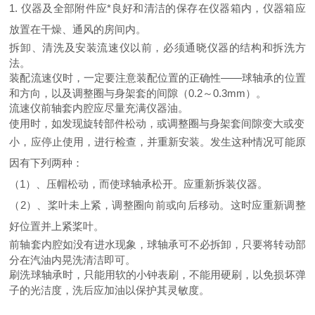
1. 仪器及全部附件应*良好和清洁的保存在仪器箱内，仪器箱应
放置在干燥、通风的房间内。
拆卸、清洗及安装流速仪以前，必须通晓仪器的结构和拆洗方
法。
装配流速仪时，一定要注意装配位置的正确性——球轴承的位置
和方向，以及调整圈与身架套的间隙（0.2～0.3mm）。
流速仪前轴套内腔应尽量充满仪器油。
使用时，如发现旋转部件松动，或调整圈与身架套间隙变大或变
小，应停止使用，进行检查，并重新安装。发生这种情况可能原
因有下列两种：
（1）、压帽松动，而使球轴承松开。应重新拆装仪器。
（2）、桨叶未上紧，调整圈向前或向后移动。这时应重新调整
好位置并上紧桨叶。
前轴套内腔如没有进水现象，球轴承可不必拆卸，只要将转动部
分在汽油内晃洗清洁即可。
刷洗球轴承时，只能用软的小钟表刷，不能用硬刷，以免损坏弹
子的光洁度，洗后应加油以保护其灵敏度。