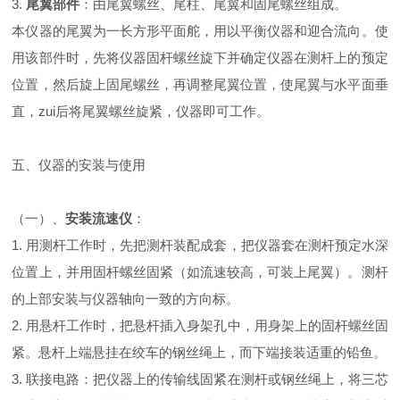
3.
尾翼部件
：由尾翼螺丝、尾柱、尾翼和固尾螺丝组成。
本仪器的尾翼为一长方形平面舵，用以平衡仪器和迎合流向。使
用该部件时，先将仪器固杆螺丝旋下并确定仪器在测杆上的预定
位置，然后旋上固尾螺丝，再调整尾翼位置，使尾翼与水平面垂
直，zui后将尾翼螺丝旋紧，仪器即可工作。
五、仪器的安装与使用
（一）、
安装流速仪
：
1. 用测杆工作时，先把测杆装配成套，把仪器套在测杆预定水深
位置上，并用固杆螺丝固紧（如流速较高，可装上尾翼）。测杆
的上部安装与仪器轴向一致的方向标。
2. 用悬杆工作时，把悬杆插入身架孔中，用身架上的固杆螺丝固
紧。悬杆上端悬挂在绞车的钢丝绳上，而下端接装适重的铅鱼。
3. 联接电路：把仪器上的传输线固紧在测杆或钢丝绳上，将三芯