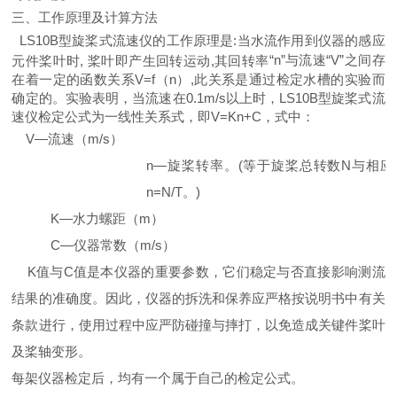
三、工作原理及计算方法
LS10B型旋桨式流速仪的工作原理是:当水流作用到仪器的感应
“
n
”
与流速“V”之间存
元件桨叶时, 桨叶即产生回转运动,其回转率
在着一定的函数关系V=f（n）,此关系是通过检定水槽的实验而
确定的。实验表明，当流速在0.1m/s以上时，LS10B型旋桨式流
速仪检定公式为一线性关系式，即V=Kn+C，式中：
V—流速（m/s）
n—旋桨转率。
(
等于旋桨总转数N与相应
n=N/T。
)
K—水力螺距（m）
C—仪器常数（m/s）
K值与C值是本仪器的重要参数，它们稳定与否直接影响测流
结果的准确度。因此，仪器的拆洗和保养应严格按说明书中有关
条款进行，使用过程中应严防碰撞与摔打，以免造成关键件桨叶
及桨轴变形。
每架仪器检定后，均有一个属于自己的检定公式。