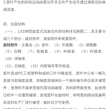
2.桨叶产生的回转运动由霍尔开关元件产生信号通过测算仪转换
成流速。
四、仪器结构
（一）、LS10B型旋桨式流速仪内部结构详见附图二，其主要分
成三个部分：旋转部件、身架部件和尾翼部件。
旋转部件
：主要由（1）桨叶、（2）并紧圈、（3）调整圈、
（5）压帽、（7）前轴套、（8）外隔套、（9）内隔套、
（10）球轴承、
（11）后轴套、（
1
2）内桨轴等零件组成。
桨叶是由PC工程塑料制成的三叶片螺旋桨。桨叶中心有一螺孔
直接与前轴套旋紧。前轴套前端伸出一个细长轴为本仪器关键零
件，使用时不能承受激烈震动或碰撞，否则易弯曲变形。如使用
过程中一但遭受碰撞，发现桨叶在旋转时，有明显的跳动现象即
应送到生产厂进行修理，修好后方可使用。