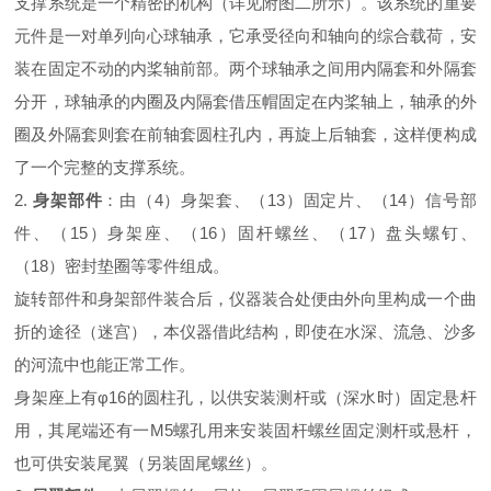
支撑系统是一个精密的机构（详见附图二所示）。该系统的重要
元件是一对单列向心球轴承，它承受径向和轴向的综合载荷，安
装在固定不动的内桨轴前部。两个球轴承之间用内隔套和外隔套
分开，球轴承的内圈及内隔套借压帽固定在内桨轴上，轴承的外
圈及外隔套则套在前轴套圆柱孔内，再旋上后轴套，这样便构成
了一个完整的支撑系统。
2.
身架部件
：由（4）身架套、（
13
）固定片、（
14
）信号部
件、（1
5
）身架座、（16）固杆螺丝、（17）盘头螺钉、
（
18
）密封垫圈等零件组成。
旋转部件和身架部件装合后，仪器装合处便由外向里构成一个曲
折的途径（迷宫），本仪器借此结构，即使在水深、流急、沙多
的河流中也能正常工作。
身架座上有φ16的圆柱孔，以供安装测杆或（深水时）固定悬杆
用，其尾端还有一M5螺孔用来安装固杆螺丝固定测杆或悬杆，
也可供安装尾翼（另装固尾螺丝）。