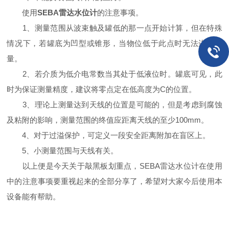
使用
SEBA雷达水位计
的注意事项。
1、测量范围从波束触及罐低的那一点开始计算，但在特殊
情况下，若罐底为凹型或锥形，当物位低于此点时无法进行测
量。
2、若介质为低介电常数当其处于低液位时。罐底可见，此
时为保证测量精度，建议将零点定在低高度为C的位置。
3、理论上测量达到天线的位置是可能的，但是考虑到腐蚀
及粘附的影响，测量范围的终值应距离天线的至少100mm。
4、对于过溢保护，可定义一段安全距离附加在盲区上。
5、小测量范围与天线有关。
以上便是今天关于敲黑板划重点，SEBA雷达水位计在使用
中的注意事项要重视起来的全部分享了，希望对大家今后使用本
设备能有帮助。