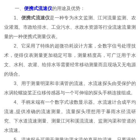
一、
便携式流速仪
的用途及优势：
1、
便携式流速仪
是一种专为水文监测、江河流量监测、农
业灌溉、市政给排水、工业污水、水政水资源等行业流速流量测
量的一种便携式测量仪表。
2、它采用了特殊的超微功耗设计方案，全数字信号处理技
术，使得仪表测量更加稳定可靠，测量精度高，可广泛用于水
文、水利、农灌、给排水等需要经常移动测量而且现场又无电源
的场合。
3、用于测量明渠和非满管的流速。水流速探头由受保护的
水涡轮螺旋桨正位移传感器与一个可伸缩的探头手柄连接组成。
4、手柄末端有一个数字式读数显示器。水流速计合成平均
流速,提供准确的流速测量。流量探头理想用于暴雨水径流研
究、下水道流速测量、测量江河和溪流流速、监测沟渠和管道的
水流速。
5、流速探头可用于测量沟渠水流的真平均流速。只要涡轮