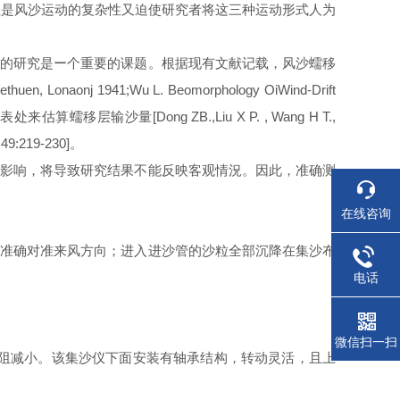
但是风沙运动的复杂性又迫使研究者将这三种运动形式人为
量的研究是ー个重要的课题。根据现有文献记载，风沙蠕移
en, Lonaonj 1941;Wu L. Beomorphology OiWind-Drift
表处来估算蠕移层输沙量[Dong ZB.,Liu X P. , Wang H T.,
2，49:219-230]。
的影响，将导致研究结果不能反映客观情況。因此，准确测
在线咨询
口准确对准来风方向；进入进沙管的沙粒全部沉降在集沙
布
电话
微信扫一扫
阻减小。该集沙仪下面安装有轴承结构，转动灵活，且上