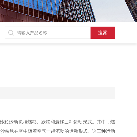
中沙粒运动包括螺移、跃移和悬移ニ种运动形式。其中，螺
是沙粒悬在空中随着空气一起流动的运动形式。这三种运动