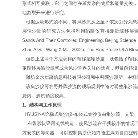
形式相互关联，它们之间存在着复杂的物质和能量交換，
地割裂开来进行研究。
根据运动形式的不同，将风沙流从上至下依次划分为悬
层输沙量的研究方法包括利用陷阱仪直接
测量
蠕移层输沙量[
Sands And Their Controlled Engineering. B
Zhao A G. , Wang X M. , 2002a. The Flux Profile Of A B
但是上述两个方法获得的蠕移层输沙量，既包括了蠕移
定蠕移层输沙量就成为风沙学界关注的焦点，但目前还没
潍坊金水华禹信息科技有限公司
和中科院沙漠所、中科
该集沙仪可在野外风沙流的现场观测中随时调整集沙筒
袋
内，测试精度较高。
1、结构与工作原理
HY.JSY-A阶梯式集沙仪-布袋式集沙仪由集沙筒、支
布袋形状采用流线构造，使风沙流在干扰较小的情况下
方安装的导向器，可以控制集沙仪始终随主风向自由旋转