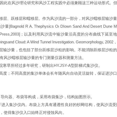
因此在风沙理论研究和风沙工程实践中必须兼顾这三种运动形式。
移层、跃移层和蠕移层。作为风沙流的一部分，对风沙蠕移层输沙
Bagnold R A. Thephysics Οι DIown Sand And Desert Dune Methu
eijing:Science Press,2003]；以及利用风沙流中输沙量沿高度的分布曲线下延至地
lowingsand Cloud: A Wind Tunnel Investigation. Geomorphology, 200
层输沙量，也包括了部分跃移层沙粒的影响。不能消除跃移层沙粒
有风沙蠕移层输沙量的专门测量仪器和
测量
方法。
院寒旱所经过多年研究，研制出
HY.JSY-A型
阶梯式集沙仪。
高度；不同高度的集沙单体会长年随风向自动灵活旋转，保证进沙
架、导向器、布袋等构成，采用布袋集沙，结构如图所示。
进入集沙仪内。布袋上方具有通透性良好的纱网结构，使风沙流受
，使得集沙仪入口始终正对侵蚀风向。