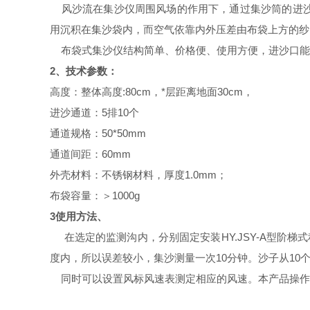
风沙流在集沙仪周围风场的作用下，通过集沙筒的进
用沉积在集沙袋内，而空气依靠内外压差由布袋上方的纱
布袋式集沙仪结构简单、价格便、使用方便，进沙口能
2、技术参数：
高度：整体高度:80cm，*层距离地面30cm，
进沙通道：5排10个
通道规格：50*50mm
通道间距：60mm
外壳材料：不锈钢材料，厚度
1
.
0
mm；
布袋
容量：＞
100
0g
3使用方法、
在选定的监测沟内，分别固定安装
HY.JSY-A型
阶梯式
度内，所以误差较小，集沙测量一次10分钟。沙子从10
同时
可以
设置风标风速表测定相应的风速。
本产品操作