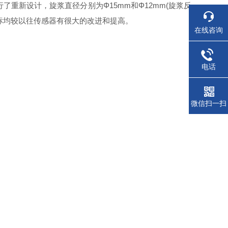
了重新设计，旋浆直径分别为Φ15mm和Φ12mm(旋浆反
标均较以往传感器有很大的改进和提高。
在线咨询
电话
微信扫一扫