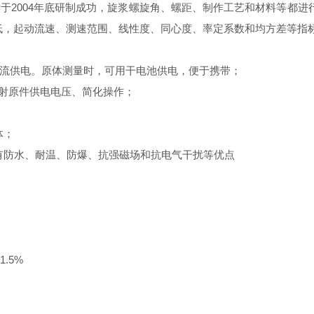
于2004年底研制成功，旋浆螺旋角、螺距、制作工艺和材料等都进行
低，起动流速、测速范围、线性度、同心度、率定系数和均方差等指
交直流供电。原体测量时，可用干电池供电，便于携带；
发射原件供电电压、简化操作；
体；
有防水、耐温、防爆、抗强磁场和抗电气干扰等优点
1.5%