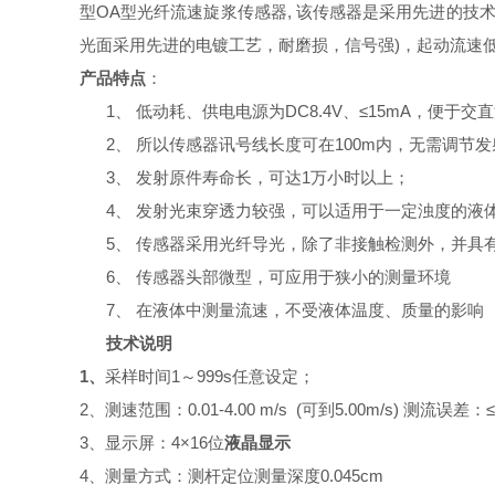
型
OA型光纤
流速旋浆传感器, 该传感器是采用先进的技术
光面采用先进的电镀工艺，耐磨损，信号强)，起动流速
产品特点
：
1、
低动耗、供电电源为DC
8.4
V、≤15mA，便于
2、
所以传感器讯号线长度可在100m内，无需调节
3、
发射原件寿命长，可达1万小时以上；
4、
发射光束穿透力较强，可以适用于一定浊度的液
5、
传感器采用光纤导光，除了非接触检测外，并具
6、
传感器头部微型，可应用于狭小的测量环境
7、
在液体中测量流速，不受液体温度、质量的影响
技术说明
1、
采样时间1～99
9
s任意设定；
2、测速范围：0.01-4.00 m/s (可到5.00m/s) 测流误差：≤
3、显示屏：4×16位
液晶显示
4、测量方式：测杆定位测量深度0.
0
45
cm