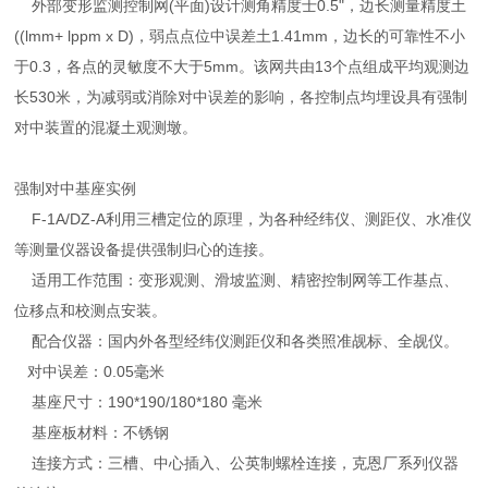
外部变形监测控制网(平面)设计测角精度士0.5"，边长测量精度土
((lmm+ lppm x D)，
弱点点位中误差土1.41mm，边长的可靠性不小
于0.3，各点的灵敏度不大于5mm。该网共由13个点组成平均观测边
长530米，为减弱或消除对中误差的影响，各控制点均埋设具有强制
对中装置的混凝土观测墩。
强制对中基座实例
F-1A/DZ-A利用三槽定位的原理，为各种经纬仪、测距仪、水准仪
等测量仪器设备提供强制归心的连接。
适用工作范围：变形观测、滑坡监测、精密控制网等工作基点、
位移点和校测点安装。
配合仪器：国内外各型经纬仪测距仪和各类照准觇标、全觇仪。
对中误差：0.05毫米
基座尺寸：190*190/180*180 毫米
基座板材料：不锈钢
连接方式：三槽、中心插入、公英制螺栓连接，克恩厂系列仪器