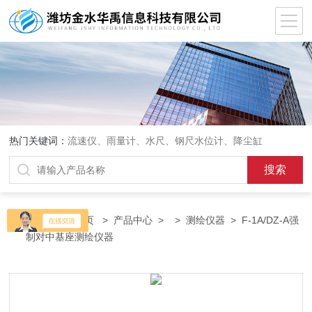
热门关键词：
流速仪、雨量计、水尺、钢尺水位计、降尘缸
当前位置：
首页
>
产品中心
> >
测绘仪器
> F-1A/DZ-A强
制对中基座测绘仪器