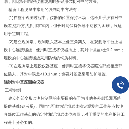
响，因此采用精密仪器观测时多采用强制对中的方法。
精密工程测量中常用的强制对中方法有：
(1)在整个观测过程中，仪器的位置保持不动，这样几乎没有对中
误差;这种方法多用在室内，但长时间保持仪器不动较为困难，只适
用于短期工程。
(2)建立观测墩，观测墩头基本上像三角架头，在观测墩平台上埋
设中心连接螺旋，使用时直接将仪器插上，其对中误差<士0.2 mm；
埋设的中心连接螺旋采用防锈的铜质材料。
(3)在观测墩上埋设仪器基座，使用时直接将仪器照准部或相应部
位插人，其对中误差<10.1nun；也要对基座采用防护装置。
强制对中基座测绘仪器
工程实例
建立外部变形监测控制网的主要目的在于为其他各外部监测系统
提供基准(参考系)，同时也可做为近坝岩体稳定观测的工作基点检测
各部位工作基点的稳定性和近坝岩体位移量，对于重要的水利枢纽工
程是十分必要的。