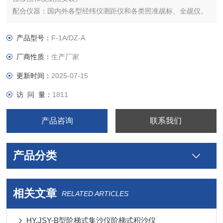
配合仪器：国内外各型经纬仪测距仪和各类照准觇标、全觇仪。
对中误差：0.05毫米
基座尺寸：190*190/180*180 毫米
产品型号：
F-1A/DZ-A
基座板材料：不锈钢
厂商性质：
生产厂家
连接方式：三槽、中心插入、公英制螺栓连接，克恩厂系列仪器
的连接
更新时间：
2025-07-15
访 问 量：
1811
产品咨询
联系我们
产品分类
相关文章
RELATED ARTICLES
HY.JSY-B型阶梯式集沙仪阶梯式积沙仪