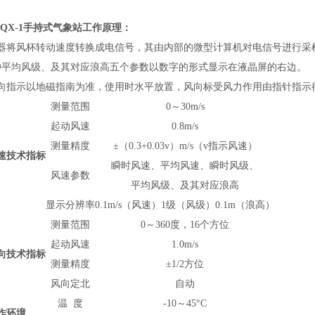
。
QX-1
手持式气象站
工作原理：
器将风杯转动速度转换成电信号，其由内部的微型计算机对电信号进行采
钟平均风级、及其对应浪高五个参数以数字的形式显示在液晶屏的右边。
向指示以地磁指南为准，使用时水平放置，风向标受风力作用由指针指示
测量范围
0～30m/s
起动风速
0.8m/s
测量精度
±（0.3+0.03v）m/s（v指示风速）
速技术指标
瞬时风速、平均风速、瞬时风级、
风速参数
平均风级、及其对应浪高
显示分辨率
0.1m/s（风速）1级（风级）0.1m（浪高）
测量范围
0～360度，16个方位
起动风速
1.0m/s
向技术指标
测量精度
±1/2方位
风向定北
自动
温 度
-10～45°C
作环境