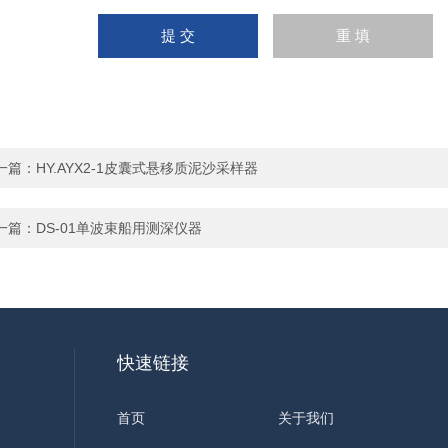
一篇：
HY.AYX2-1皮囊式悬移质泥沙采样器
一篇：
DS-01单波束船用测深仪器
快速链接
首页
关于我们