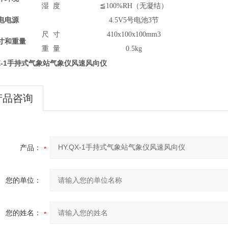
湿 度
≦100%RH（无凝结）
电电源
4.5V5号电池3节
尺 寸
410x100x100mm3
寸和重量
重 量
0.5kg
QX-1手持式气象站气象仪风速风向仪
产品咨询
产品：
您的单位：
您的姓名：