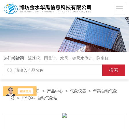
热门关键词：
流速仪、雨量计、水尺、钢尺水位计、降尘缸
当前位置：
首页
>
产品中心
>
气象仪器
>
华禹自动气象
站
> HY.QX-1自动气象站