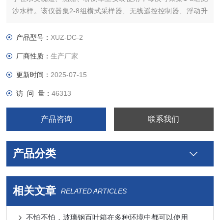
沙水样。该仪器集2-8组横式采样器、无线遥控控制器、浮动升
降式测流信号安装平台（根据需要选配）于一体，具有安装操作
简单、使用维护方便、取样可靠、适应范围广等特点。多仓遥控
产品型号：
XUZ-DC-2
横式采样器污泥取沙仪器
厂商性质：
生产厂家
更新时间：
2025-07-15
访 问 量：
46313
产品咨询
联系我们
产品分类
相关文章
RELATED ARTICLES
不怕不怕，玻璃钢百叶箱在多种环境中都可以使用