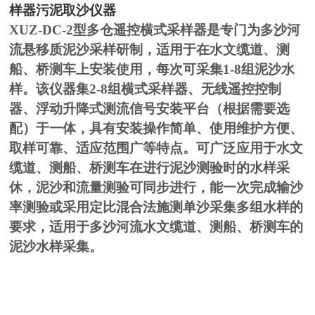
样器污泥取沙仪器
XUZ-DC-2型多仓
遥控横式采样器是专门为多沙河
流
悬移质
泥沙采样研制，
适用于在水文
缆道、
测
船、桥测车上安装使用，每次可采集1-8组泥沙水
样。
该仪器集
2-8组
横式采样器、无线遥控
控制
器
、浮动升降式测流信号安装平台（根据需要选
配）
于一体，具有
安装
操作简单、
使用维护方便、
取样
可靠、适应范围广等特点。可广泛应用于
水文
缆道、
测船、桥测车在进行泥沙
测验时的水样采
休，
泥沙和流量测验可同步进行，能一次完成输沙
率测验或采用定比混合法施测单沙采集多组水样的
要求，
适用于
多沙河流水文
缆道、
测船、桥测车的
泥沙
水样采集。