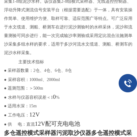
采集
1-8组泥沙水样。
该仪器集
2-8组
横式采样器、无线遥控
控制
器
、
浮动升降式测流信号安装平台（根据需要选配）
于一体，具有
安装
操
作简单、
使用维护方便、取样
可靠、适应范围广等特点。可广泛应用
于
水文
缆道、
测船、桥测车在进行泥沙
测验时的水样采休，
泥沙和流
量测验可同步进行，能一次完成输沙率测验或采用定比混合法施测单
沙采集多组水样的要求，
适用于
多沙河流水文
缆道、
测船、桥测车的
泥沙
水样采集。
主要技术指标
●
采样器数量：
2仓、4仓、6仓、8仓
●
采样容积：
1000ml、2000ml
● 遥测范围：＞500
m
0
●
水样与仪器容积误差
＜
1
%
● 适用水深：
15m
12V
●
工作电压：
12V配可充电电池
● 供
电：直流
多仓遥控横式采样器污泥取沙仪器
多仓遥控横式采