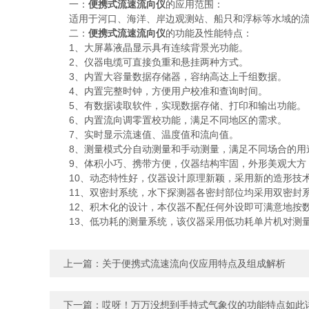
一：
便携式流速流向仪
的应用范围：
适用于河口、海洋、岸边观测站、船只和浮标等水域的流
二：
便携式流速流向仪
的功能及性能特点：
1、大屏幕液晶显示具有连续背景光功能。
2、仪器电缆可直接负重和悬挂两种方式。
3、内置大容量数据存储器，容纳高达上千组数据。
4、内置完整时钟，方便用户校准和查询时间。
5、有数据读取软件，实现数据存储、打印和输出功能。
6、内置流向调零置校功能，满足不同地区的需求。
7、实时显示流速值、温度值和流向值。
8、测量模式分自动测量和手动测量，满足不同场合的用
9、体积小巧、携带方便，仪器结构牢固，外形美观大方
10、动态特性好，仪器设计原理新颖，采用新的造形技术
11、双密封系统，水下探测器各密封部位均采用双密封系
12、积木化的设计，本仪器不配任何外设即可满意地按
13、低功耗的测量系统，该仪器采用低功耗单片机对测量
上一篇：
关于便携式流速流向仪应用特点及组成解析
下一篇：
哎呀！万万没想到手持式气象仪的功能特点如此