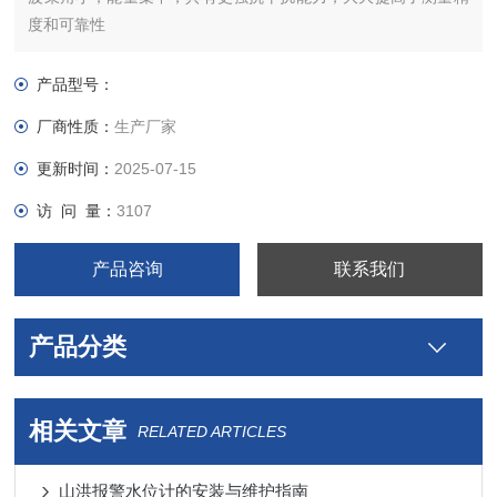
度和可靠性
天线尺寸小，便于安装和加防尘罩等天线防护装置
重量轻约1KG，便于安装
产品型号：
厂商性质：
生产厂家
更新时间：
2025-07-15
访 问 量：
3107
产品咨询
联系我们
产品分类
相关文章
RELATED ARTICLES
山洪报警水位计的安装与维护指南