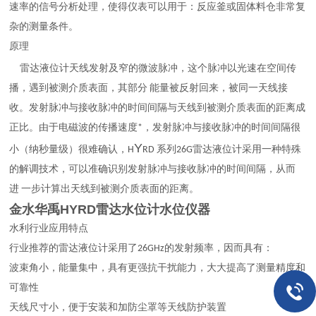
速率的信号分析处理，使得仪表可以用于：反应釜或固体料仓非常复
杂的测量条件。
原理
雷达液位计天线发射及窄的微波脉冲，这个脉冲以光速在空间传
播，遇到被测介质表面，其部分 能量被反射回来，被同一天线接
收。发射脉冲与接收脉冲的时间间隔与天线到被测介质表面的距离成
正比。由于电磁波的传播速度*，发射脉冲与接收脉冲的时间间隔很
Y
小（纳秒量级）很难确认，H
RD 系列26G雷达液位计采用一种特殊
的解调技术，可以准确识别发射脉冲与接收脉冲的时间间隔，从而
进 一步计算出天线到被测介质表面的距离。
金水华禹
HYRD雷达水位计水位仪器
水利行业应用特点
行业推荐的雷达液位计采用了26GHz的发射频率，因而具有：
波束角小，能量集中，具有更强抗干扰能力，大大提高了测量精度和
可靠性
天线尺寸小，便于安装和加防尘罩等天线防护装置