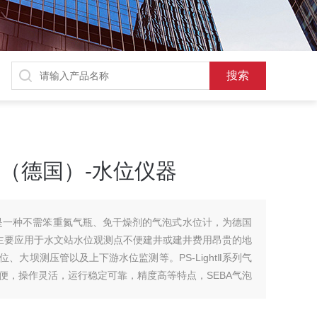
计（德国）-水位仪器
水位计是一种不需笨重氮气瓶、免干燥剂的气泡式水位计，为德国
它主要应用于水文站水位观测点不便建井或建井费用昂贵的地
、大坝测压管以及上下游水位监测等。PS-LightⅡ系列气
便，操作灵活，运行稳定可靠，精度高等特点，SEBA气泡