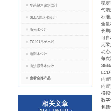
稳定
华禹超声波水位计
气泡
标准
SEBA雷达水位计
全量程
激光水位计
长期
可自
TC401电子水尺
无零
动态
电测水位计
每次
SE
山洪报警水位计
LC
查看全部产品
内置
内置
模拟
数字
相关文章
包括
RELATED ARTICLES