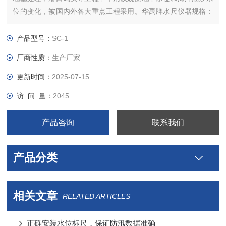
位的变化，被国内外各大重点工程采用。华禹牌水尺仪器规格：
长1.0m，宽0.08m、0.1m、0.2m、0.3m不等颜色：红、蓝色材
质：铁板搪瓷、铝合金、不锈钢、高分子。搪瓷水尺水位尺
产品型号：
SC-1
厂商性质：
生产厂家
更新时间：
2025-07-15
访 问 量：
2045
产品咨询
联系我们
产品分类
相关文章
RELATED ARTICLES
正确安装水位标尺，保证防汛数据准确