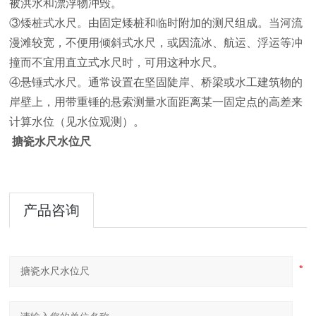
被洪水和漂浮物冲毁。
③矮桩式水尺。由固定矮桩和临时附加的测尺组成。当河流
漫滩较宽，不便用倾斜式水尺，或因流冰、航运、浮运等冲
撞而不宜用直立式水尺时，可用这种水尺。
④悬锤式水尺。通常设置在坚固陡岸、桥梁或水工建筑物的
岸壁上，用带重锤的悬索测量水面距离某一固定点的高差来
计算水位（见水位观测）。
搪瓷水尺水位尺
产品咨询