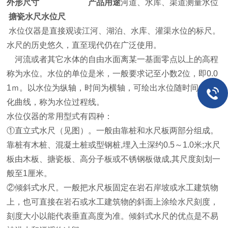
外形尺寸
产品用途
河道、水库、渠道测量水位
搪瓷水尺水位尺
水位仪器是直接观读江河、湖泊、水库、灌渠水位的标尺。
水尺的历史悠久，直至现代仍在广泛使用。
河流或者其它水体的自由水面离某一基面零点以上的高程
称为水位。水位的单位是米，一般要求记至小数2位，即0.0
1ｍ。以水位为纵轴，时间为横轴，可绘出水位随时间的变
化曲线，称为水位过程线。
水位仪器的常用型式有四种：
①直立式水尺（见图）。一般由靠桩和水尺板两部分组成。
靠桩有木桩、混凝土桩或型钢桩,埋入土深约0.5～1.0米;水尺
板由木板、搪瓷板、高分子板或不锈钢板做成,其尺度刻划一
般至1厘米。
②倾斜式水尺。一般把水尺板固定在岩石岸坡或水工建筑物
上，也可直接在岩石或水工建筑物的斜面上涂绘水尺刻度，
刻度大小以能代表垂直高度为准。倾斜式水尺的优点是不易