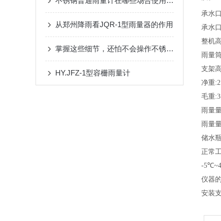
不锈钢普通雨量计在哪些场合使用较为广泛？
承水
从郑州降雨看JQR-1型雨量器的作用
承水
整机高
掌握这些细节，还怕不会操作不锈钢普通雨量计吗？
雨量筒
支架高
HY.JFZ-1型容栅雨量计
净重:2
毛重:3
雨量
雨量
储水
正常
-5
℃
~
仪器
安装