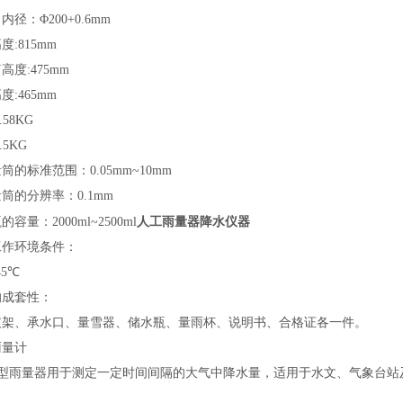
口内径：
Φ
200
+0.6mm
度:815mm
高度:475mm
度:465mm
.58KG
.5KG
量筒的标准范围：
0.05mm~10mm
量筒的分辨率：
0.1mm
人工雨量器降水仪器
瓶的容量：
2000ml~2500ml
工作环境条件：
45
℃
的成套性：
支架、承水口、量雪器、储水瓶、量雨杯、说明书、合格证各一件。
雨量计
型雨量器用于测定一定时间间隔的大气中降水量，适用于水文、气象台站