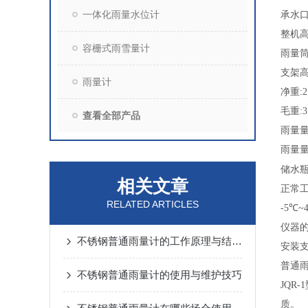
一体化雨量水位计
承水
整机高
容栅式雨雪量计
雨量筒
支架高
雨量计
净重:2
毛重:3
查看全部产品
雨量
雨量
储水
相关文章
正常
RELATED ARTICLES
-5
℃
~
仪器
不锈钢普通雨量计的工作原理与结构分析
安装
普通
不锈钢普通雨量计的使用与维护技巧
JQR-1
质。