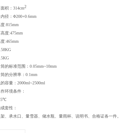
2
口面积：
314cm
口内径：
Φ
200
+0.6mm
度:815mm
高度:475mm
度:465mm
.58KG
.5KG
量筒的标准范围：
0.05mm~10mm
量筒的分辨率：
0.1mm
瓶的容量：
2000ml~2500ml
工作环境条件：
45
℃
的成套性：
支架、承水口、量雪器、储水瓶、量雨杯、说明书、合格证各一
件。