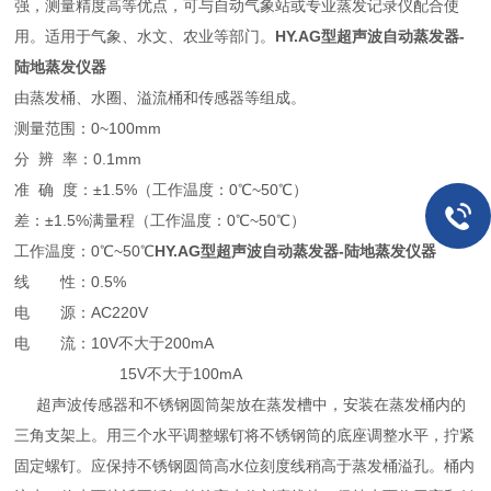
强，测量精度高等优点，可与自动气象站或专业蒸发记录仪配合使
用。适用于气象、水文、农业等部门。
HY.AG型超声波自动蒸发器-
陆地蒸发仪器
由蒸发桶、水圈、溢流桶和传感器等组成。
测量范围：0~100mm
分 辨 率：0.1mm
准 确 度：±1.5%（工作温度：0℃~50℃）
差：±1.5%满量程（工作温度：0℃~50℃）
工作温度：0℃~50℃
HY.AG型超声波自动蒸发器-陆地蒸发仪器
线 性：0.5%
电 源：AC220V
电 流：10V不大于200mA
15V不大于100mA
超声波传感器和不锈钢圆筒架放在蒸发槽中，安装在蒸发桶内的
三角支架上。用三个水平调整螺钉将不锈钢筒的底座调整水平，拧紧
固定螺钉。应保持不锈钢圆筒高水位刻度线稍高于蒸发桶溢孔。桶内