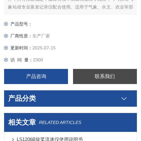
象站或专业蒸发记录仪配合使用。适用于气象、水文、农业等部
门。HY.AG型超声波自动蒸发器-陆地蒸发仪器
由蒸发桶、水圈、溢流桶和传感器等组成。
产品型号：
厂商性质：
生产厂家
更新时间：
2025-07-15
访 问 量：
2300
产品咨询
联系我们
产品分类
相关文章
RELATED ARTICLES
LS1206B旋桨流速仪使用说明书