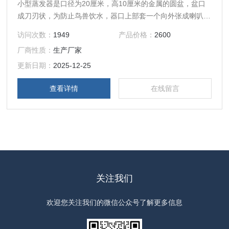
小型蒸发器是口径为20厘米，高10厘米的金属的圆盆，盆口
成刀刃状，为防止鸟兽饮水，器口上部套一个向外张成喇叭状
的金属丝网圈。测量时，将仪器放在架子上，器口离地70厘
访问次数：
1949
产品价格：
2600
米，每日放入定量清水，隔24小时后，用量杯测量剩余水
厂商性质：
生产厂家
量，所减少的水量即为蒸发量。每天向蒸发皿中加进2厘米深
的水层，晚上把余水倒进量杯，量出剩余水深。ADM7型蒸发
更新日期：
2025-12-25
皿-蒸发仪器
查看详情
在线留言
关注我们
欢迎您关注我们的微信公众号了解更多信息