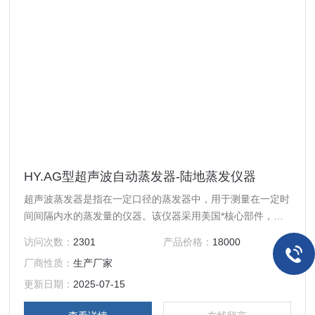
HY.AG型超声波自动蒸发器-陆地蒸发仪器
超声波蒸发器是指在一定口径的蒸发器中，用于测量在一定时
间间隔内水的蒸发量的仪器。该仪器采用美国*核心部件，具
有性能稳定，适应性强，测量精度高等优点，可与自动气象站
访问次数：
2301
产品价格：
18000
或专业蒸发记录仪配合使用。适用于气象、水文、农业等部
厂商性质：
生产厂家
门。HY.AG型超声波自动蒸发器-陆地蒸发仪器 由蒸发桶、水
圈、溢流桶和传感器等组成。
更新日期：
2025-07-15